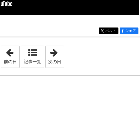
ポスト
シェア
entry124
entry124
「2022年2月26日」
「2022年3月29日」
前の日
記事一覧
次の日