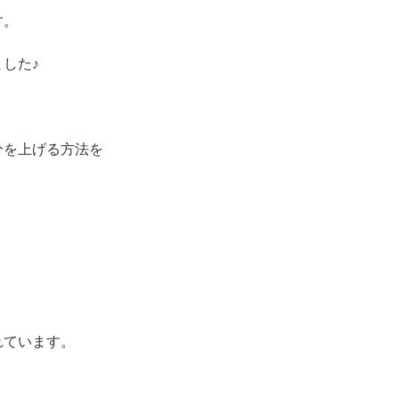
す。
した♪
分を上げる方法を
。
れています。