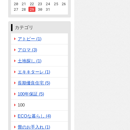
20
21
22
23
24
25
26
27
28
29
30
31
カテゴリ
アトピー (1)
アロマ (3)
土地探し (1)
エキキターレ (1)
長期優良住宅 (5)
100年保証 (5)
100
ECOな暮らし (4)
畳のお手入れ (1)