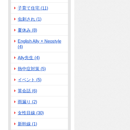
子育て住宅 (11)
虫刺され (1)
夏休み (8)
English Ally × Neostyle
(4)
Ally先生 (4)
熱中症対策 (5)
イベント (5)
英会話 (6)
雨漏り (2)
女性目線 (30)
新幹線 (1)