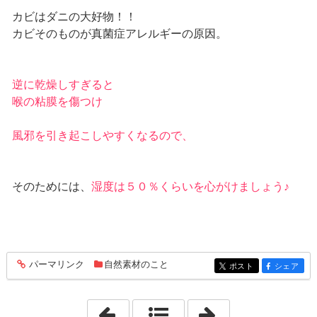
カビはダニの大好物！！
カビそのものが真菌症アレルギーの原因。
逆に乾燥しすぎると
喉の粘膜を傷つけ
風邪を引き起こしやすくなるので、
そのためには、
湿度は５０％くらいを心がけましょう♪
パーマリンク
自然素材のこと
entry135
ポスト
シェア
entry135
entry135
「2022年4月16日」
「2022年4月22日