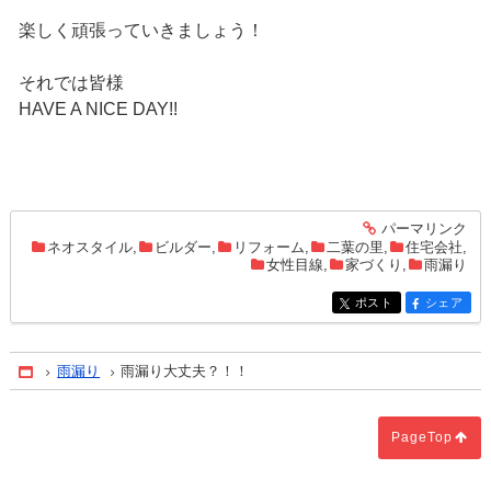
楽しく頑張っていきましょう！
それでは皆様
HAVE A NICE DAY!!
パーマリンク
entry177
ネオスタイル
,
ビルダー
,
リフォーム
,
二葉の里
,
住宅会社
,
女性目線
,
家づくり
,
雨漏り
ポスト
シェア
entry177
entry177
雨漏り
雨漏り大丈夫？！！
Home
PageTop